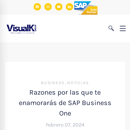
facebook
instagram
youtube
linkedin
,
BUSINESS
NOTICIAS
Razones por las que te
enamorarás de SAP Business
One
Febrero 07, 2024