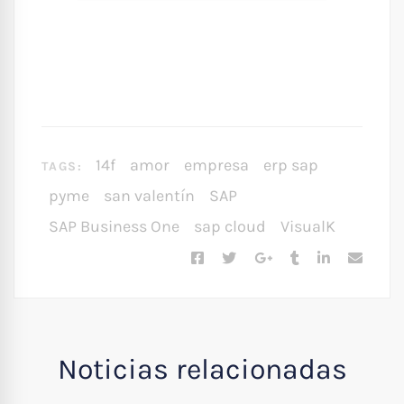
14f
amor
empresa
erp sap
TAGS:
pyme
san valentín
SAP
SAP Business One
sap cloud
VisualK
Noticias relacionadas