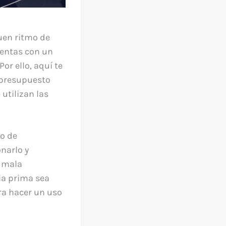
uen ritmo de
uentas con un
or ello, aquí te
 presupuesto
utilizan las
so de
narlo y
o mala
ia prima sea
ra hacer un uso