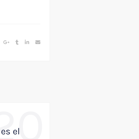
20
,
BUSINESS
NOTICIAS
es el
Como VisualK p