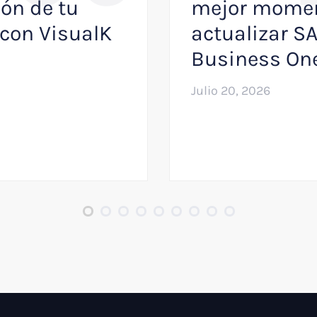
ón de tu
mejor momen
con VisualK
actualizar S
Business On
Julio 20, 2026