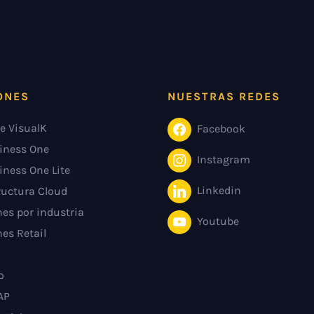
ONES
NUESTRAS REDES
e VisualK
Facebook
iness One
Instagram
iness One Lite
Linkedin
ructura Cloud
es por industria
Youtube
es Retail
o
AP