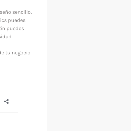
seño sencillo,
clics puedes
ién puedes
sidad.
de tu negocio