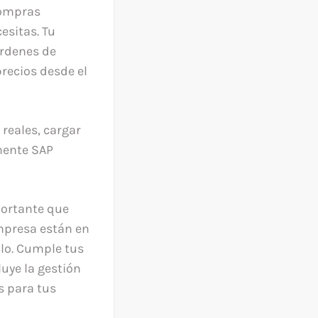
compras
esitas. Tu
órdenes de
recios desde el
reales, cargar
amente SAP
ortante que
mpresa están en
llo. Cumple tus
luye la gestión
s para tus