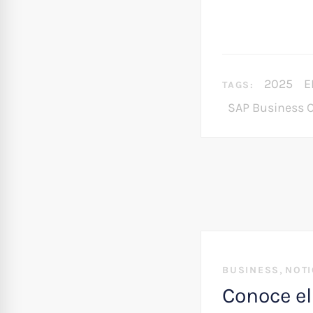
2025
E
TAGS:
SAP Business 
,
BUSINESS
NOTI
Conoce el