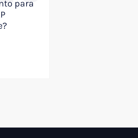
to para
ayudar a que tu
AP
empresa juegue
e?
primera división
Julio 13, 2026