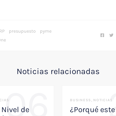
RP
presupuesto
pyme
One
Noticias relacionadas
06
,
CIAS
BUSINESS
NOTICIAS
 Nivel de
¿Porqué este 