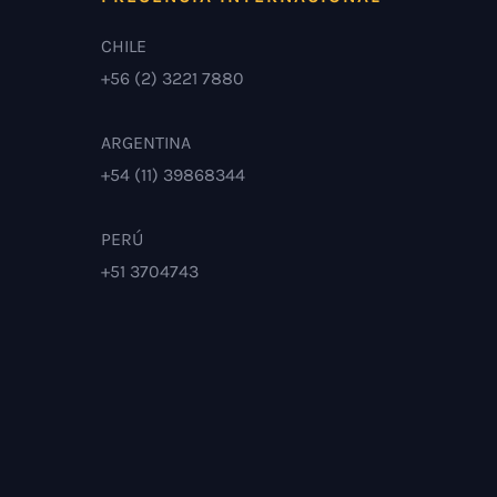
CHILE
+56 (2) 3221 7880
ARGENTINA
+54 (11) 39868344
PERÚ
+51 3704743