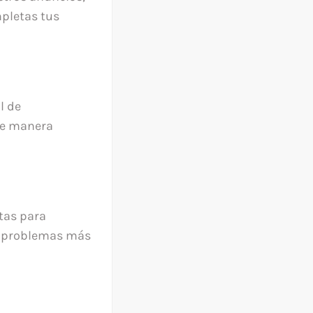
mpletas tus
l de
de manera
tas para
us problemas más