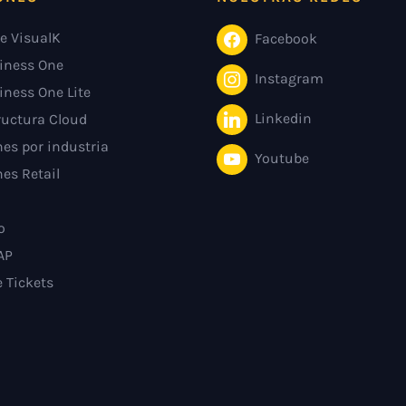
e VisualK
Facebook
iness One
Instagram
iness One Lite
Linkedin
ructura Cloud
es por industria
Youtube
es Retail
o
AP
e Tickets