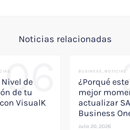
Noticias relacionadas
06
,
CIAS
BUSINESS
NOTICIAS
 Nivel de
¿Porqué este 
ón de tu
mejor momen
con VisualK
actualizar S
Business On
Julio 20, 2026