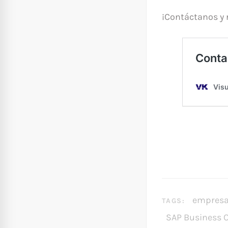
¡Contáctanos y 
empres
TAGS:
SAP Business 