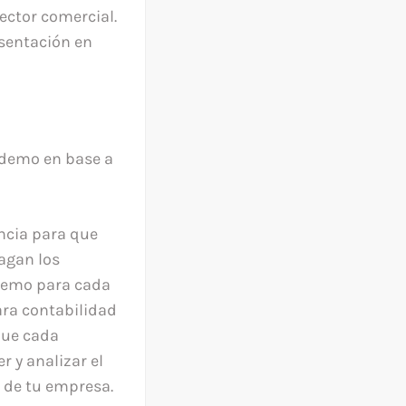
ector comercial.
esentación en
a demo en base a
ncia para que
agan los
 demo para cada
ara contabilidad
 que cada
r y analizar el
 de tu empresa.