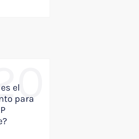
20
,
BUSINESS
NOTICIAS
es el
Como VisualK p
to para
ayudar a que tu
AP
empresa juegue
e?
primera división
Julio 13, 2026