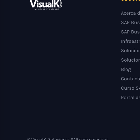
Acerca d
SAP Bus
SAP Bus
Infraest
Solucion
Solucion
Blog
Contact
Curso S
Portal d
® VisualK. Soluciones SAP para empresas.