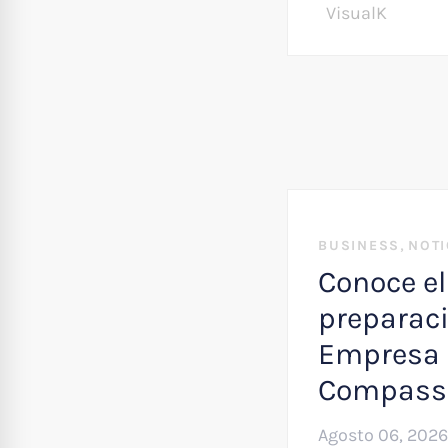
VisualK
,
BUSINESS
NOTI
Conoce el
preparaci
Empresa 
Compass
Agosto 06, 2026