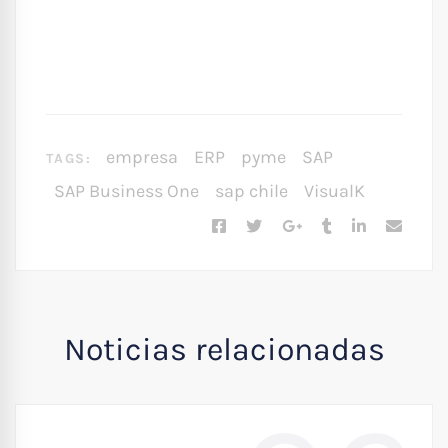
empresa
ERP
pyme
SAP
TAGS:
SAP Business One
sap chile
VisualK
Noticias relacionadas