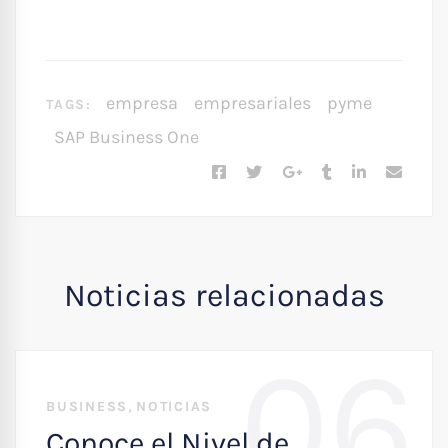
empresa
empresariales
pyme
TAGS:
SAP Business One
Noticias relacionadas
06
,
BUSINESS
NOTICIAS
Conoce el Nivel de