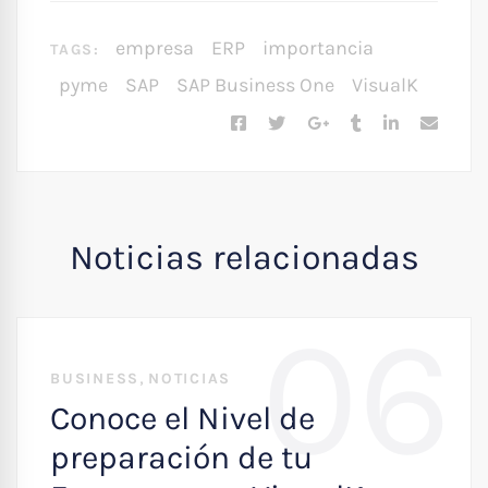
empresa
ERP
importancia
TAGS:
pyme
SAP
SAP Business One
VisualK
Noticias relacionadas
06
,
BUSINESS
NOTICIAS
Conoce el Nivel de
preparación de tu