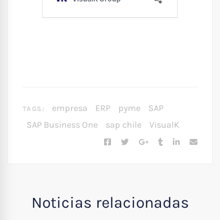
empresa
ERP
pyme
SAP
TAGS:
SAP Business One
sap chile
VisualK
Noticias relacionadas