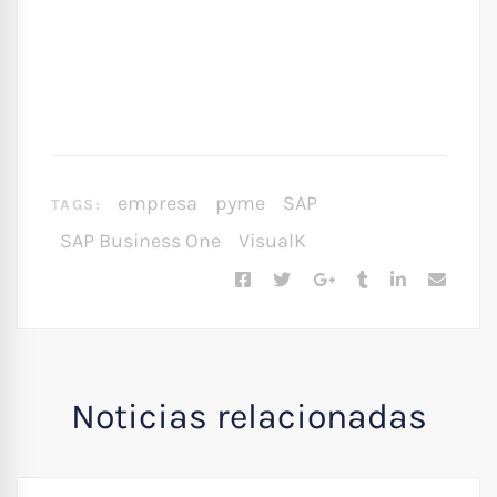
empresa
pyme
SAP
TAGS:
SAP Business One
VisualK
Noticias relacionadas