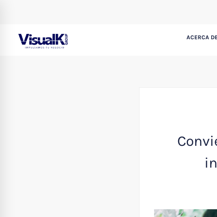
ACERCA DE
Convié
i