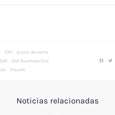
a
ERP
punto de venta
SAP
SAP Business One
tas
VisualK
Noticias relacionadas