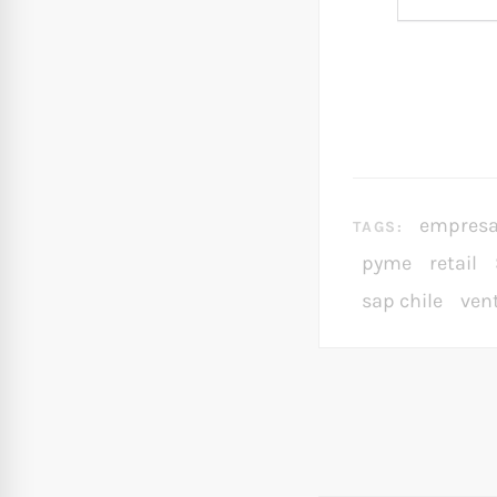
empres
TAGS:
pyme
retail
sap chile
ven