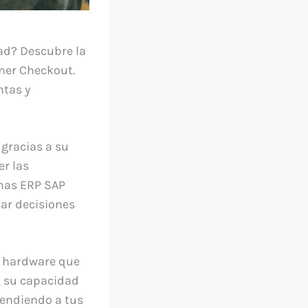
dad? Descubre la
mer Checkout.
ntas y
 gracias a su
er las
emas ERP SAP
mar decisiones
l hardware que
, su capacidad
atendiendo a tus