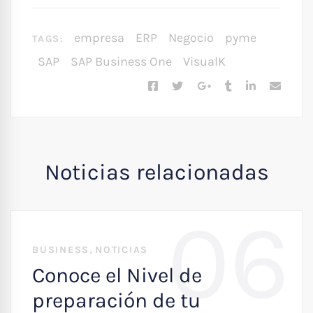
empresa
ERP
Negocio
pyme
TAGS:
SAP
SAP Business One
VisualK
Noticias relacionadas
06
,
BUSINESS
NOTICIAS
Conoce el Nivel de
preparación de tu