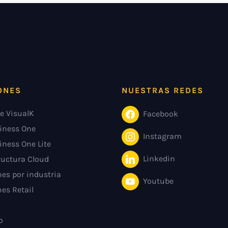
ONES
NUESTRAS REDES
e VisualK
Facebook
iness One
Instagram
iness One Lite
Linkedin
ructura Cloud
es por industria
Youtube
es Retail
o