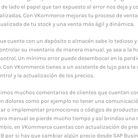
de lado el papel que tan expuesto al error nos deja y c
ualizadas. Con VKommerce mejoras tu proceso de venta
ualizada de tu stock y una venta más ágil y dinámica.
e cuente con un depósito o almacén sabe lo tedioso 
ontrolar su inventario de manera manual, ya sea a la ho
 control. Un mínimo error puede desembocar en la perd
o. Con VKommerce tienes a un asistente de lujo para la
ntrol y la actualización de los precios.
ibimos muchos comentarios de clientes que cuentan co
en dolores como por ejemplo no tener una comunicación
zar o implementar promociones o códigos de productos.
era manual se pierde mucho tiempo y así brindas una 
cambio, en VKommerce cuentas con actualización de pre
 por si hay que cambiar algún precio desde SAP Busin