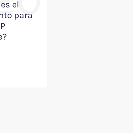
es el
Como VisualK p
to para
ayudar a que tu
AP
empresa juegue
e?
primera división
Julio 13, 2026