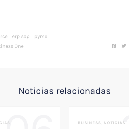
rce
erp sap
pyme
siness One
Noticias relacionadas
06
,
CIAS
BUSINESS
NOTICIAS