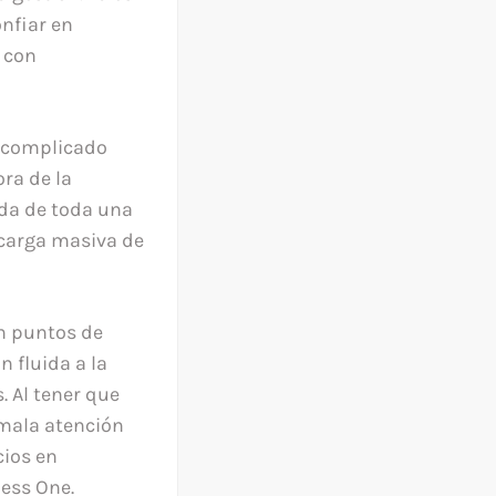
onfiar en
 con
y complicado
ra de la
ida de toda una
 carga masiva de
n puntos de
 fluida a la
 Al tener que
mala atención
cios en
ess One.