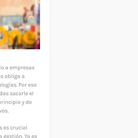
do a empresas
s obliga a
logías. Por eso
as sacarle el
incipio y de
vos.
s es crucial
 gestión. Ya es