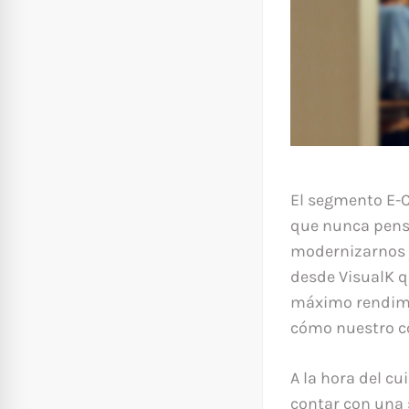
El segmento E-
que nunca pensa
modernizarnos y
desde VisualK q
máximo rendimi
cómo nuestro co
A la hora del cu
contar con una s