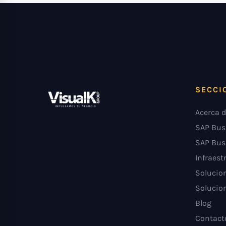
SECCI
Acerca d
SAP Bus
SAP Bus
Infraest
Solucion
Solucion
Blog
Contact