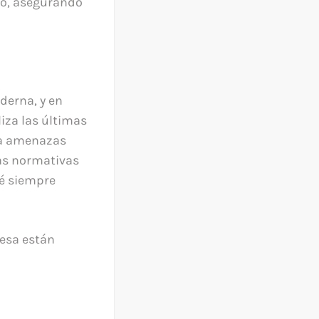
to, asegurando
derna, y en
iza las últimas
ra amenazas
las normativas
té siempre
resa están