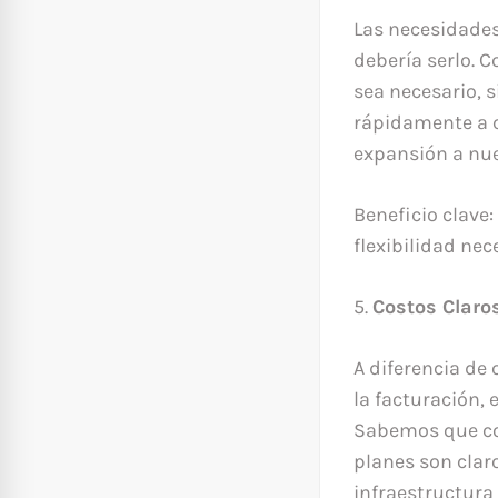
Las necesidades
debería serlo. 
sea necesario, 
rápidamente a c
expansión a nue
Beneficio clave:
flexibilidad nec
5.
Costos Claro
A diferencia de
la facturación,
Sabemos que con
planes son claro
infraestructura