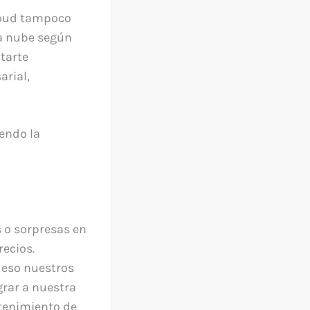
cloud tampoco
la nube según
ptarte
rial,
iendo la
 o sorpresas en
recios.
 eso nuestros
grar a nuestra
ntenimiento de