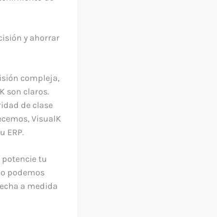
cisión y ahorrar
isión compleja,
K son claros.
ridad de clase
recemos, VisualK
u ERP.
 potencie tu
ómo podemos
 hecha a medida