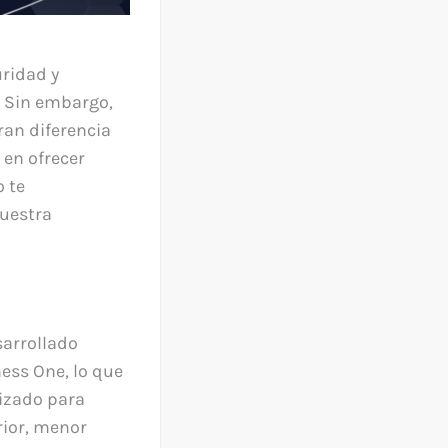
uridad y
. Sin embargo,
ran diferencia
 en ofrecer
o te
nuestra
sarrollado
ess One, lo que
mizado para
rior, menor