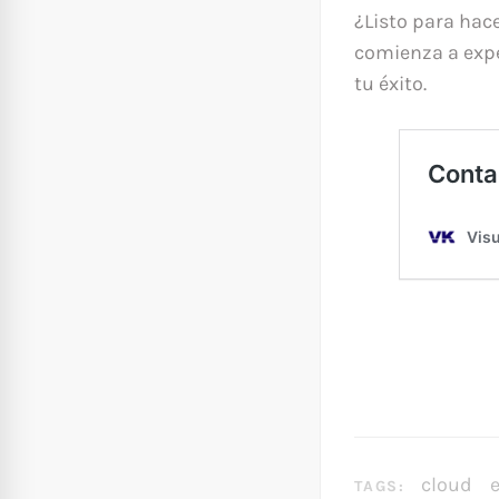
¿Listo para hac
comienza a expe
tu éxito.
cloud
TAGS: