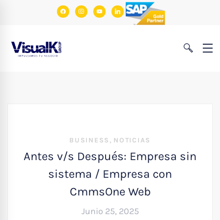
facebook
instagram
youtube
linkedin
,
BUSINESS
NOTICIAS
Antes v/s Después: Empresa sin
sistema / Empresa con
CmmsOne Web
Junio 25, 2025