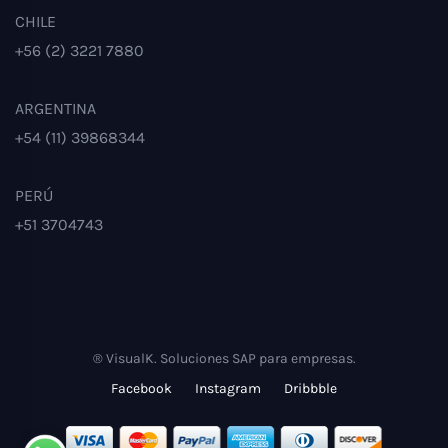
CHILE
+56 (2) 3221 7880
ARGENTINA
+54 (11) 39868344
PERÚ
+51 3704743
® VisualK. Soluciones SAP para empresas.
Facebook
Instagram
Dribbble