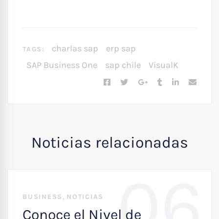
charlas sap
erp sap
TAGS:
SAP Business One
sap chile
VisualK
Noticias relacionadas
06
,
BUSINESS
NOTICIAS
Conoce el Nivel de