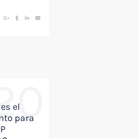
20
,
BUSINESS
NOTICIAS
es el
Como VisualK p
to para
ayudar a que tu
AP
empresa juegue