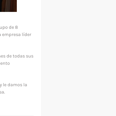
rupo de 8
a empresa líder
es de todas sus
iento
y le damos la
sa.