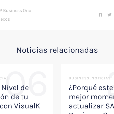
P Business One
decos
Noticias relacionadas
06
,
CIAS
BUSINESS
NOTICIAS
 Nivel de
¿Porqué este 
ón de tu
mejor momen
con VisualK
actualizar S