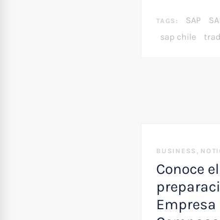
SAP
SA
TAGS:
sap chile
tra
,
BUSINESS
NOTI
Conoce el
preparaci
Empresa 