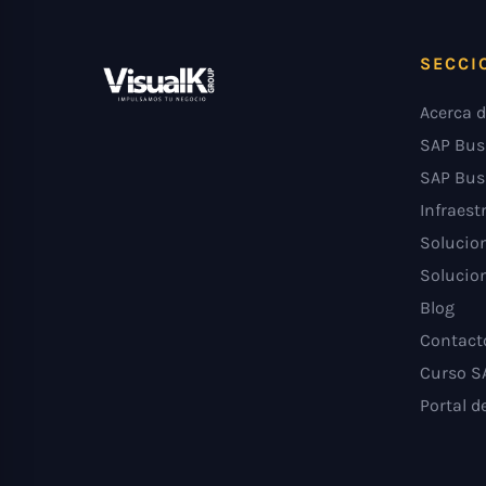
SECCI
Acerca d
SAP Bus
SAP Bus
Infraest
Solucion
Solucion
Blog
Contact
Curso S
Portal d