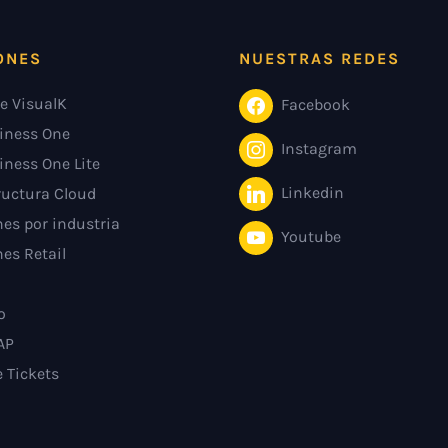
ONES
NUESTRAS REDES
e VisualK
Facebook
iness One
Instagram
iness One Lite
Linkedin
ructura Cloud
es por industria
Youtube
es Retail
o
AP
e Tickets