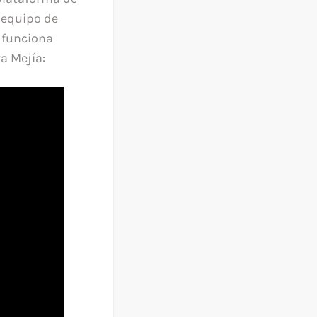
o equipo de
 funciona
a Mejía: