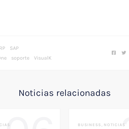
RP
SAP
One
soporte
VisualK
Noticias relacionadas
,
CIAS
BUSINESS
NOTICIAS