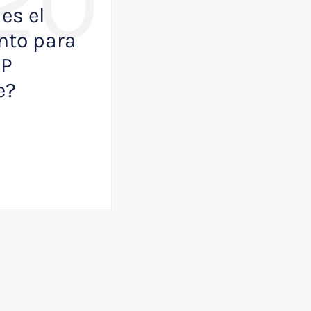
20
es el
Como VisualK p
to para
ayudar a que tu
AP
empresa juegue
e?
primera división
Julio 13, 2026