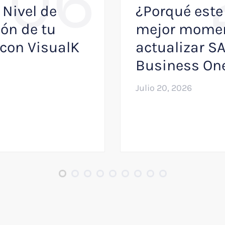
06
 Nivel de
¿Porqué este 
ón de tu
mejor momen
con VisualK
actualizar S
Business On
Julio 20, 2026