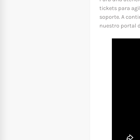
tickets para ag
soporte. A cont
nuestro portal 