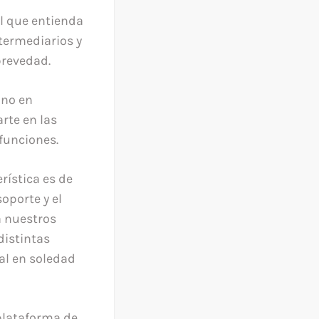
l que entienda
termediarios y
brevedad.
ano en
rte en las
funciones.
erística es de
oporte y el
a nuestros
distintas
al en soledad
plataforma de