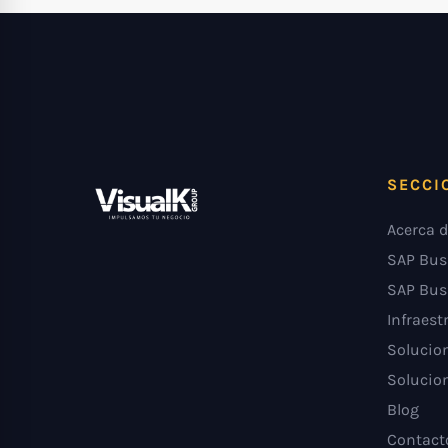
SECCI
Acerca d
SAP Bus
SAP Bus
Infraest
Solucion
Solucion
Blog
Contact