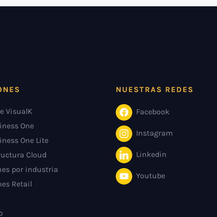
ONES
NUESTRAS REDES
e VisualK
Facebook
iness One
Instagram
iness One Lite
Linkedin
ructura Cloud
es por industria
Youtube
es Retail
o