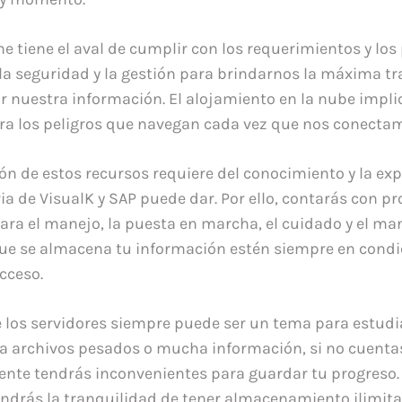
e tiene el aval de cumplir con los requerimientos y lo
 la seguridad y la gestión para brindarnos la máxima tr
or nuestra información. El alojamiento en la nube impl
ra los peligros que navegan cada vez que nos conectam
ón de estos recursos requiere del conocimiento y la ex
ria de VisualK y SAP puede dar. Por ello, contarás con pr
para el manejo, la puesta en marcha, el cuidado y el m
que se almacena tu información estén siempre en cond
cceso.
 los servidores siempre puede ser un tema para estudia
 archivos pesados o mucha información, si no cuentas
nte tendrás inconvenientes para guardar tu progreso.
ndrás la tranquilidad de tener almacenamiento ilimit