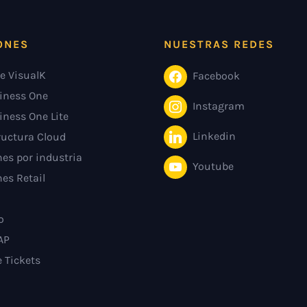
ONES
NUESTRAS REDES
e VisualK
Facebook
iness One
Instagram
iness One Lite
Linkedin
ructura Cloud
es por industria
Youtube
es Retail
o
AP
e Tickets