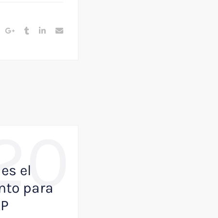
20
,
BUSINESS
NOTICIAS
es el
Como VisualK p
to para
ayudar a que tu
AP
empresa juegue