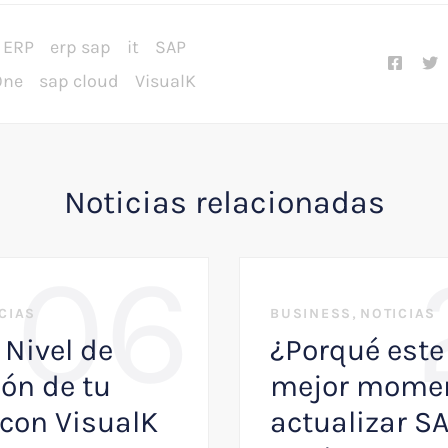
ERP
erp sap
it
SAP
One
sap cloud
VisualK
Noticias relacionadas
06
,
CIAS
BUSINESS
NOTICIAS
 Nivel de
¿Porqué este 
ón de tu
mejor momen
con VisualK
actualizar S