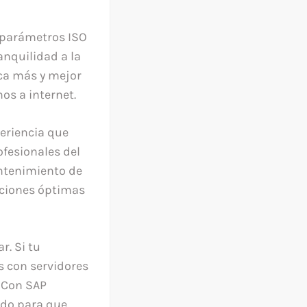
s parámetros ISO
anquilidad a la
ica más y mejor
os a internet.
periencia que
ofesionales del
antenimiento de
iciones óptimas
r. Si tu
 con servidores
 Con SAP
ado para que