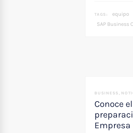
equipo
TAGS:
SAP Business 
,
BUSINESS
NOTI
Conoce el
preparaci
Empresa 