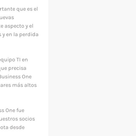
rtante que es el
nuevas
e aspecto y el
 y en la perdida
equipo TI en
que precisa
 Business One
dares más altos
ss One fue
uestros socios
mota desde