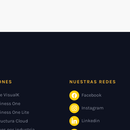
ONES
NUESTRAS REDES
e VisualK
Facebook
iness One
Instagram
iness One Lite
Linkedin
ructura Cloud
es por industria