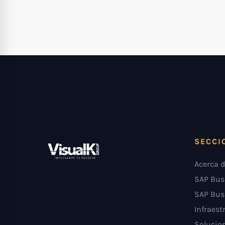
SECCI
Acerca d
SAP Bus
SAP Bus
Infraest
Solucion