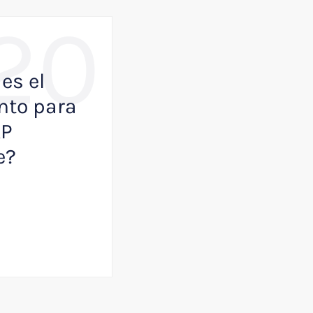
20
,
BUSINESS
NOTICIAS
es el
Como VisualK p
to para
ayudar a que tu
AP
empresa juegue
e?
primera división
Julio 13, 2026