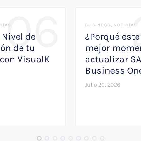
06
,
CIAS
BUSINESS
NOTICIAS
 Nivel de
¿Porqué este 
ón de tu
mejor momen
con VisualK
actualizar S
Business On
Julio 20, 2026