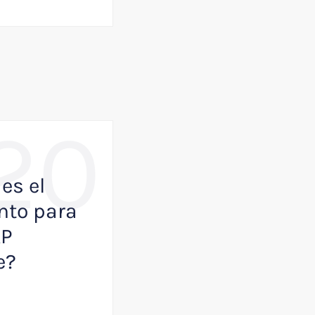
20
,
BUSINESS
NOTICIAS
es el
Como VisualK p
to para
ayudar a que tu
AP
empresa juegue
e?
primera división
Julio 13, 2026