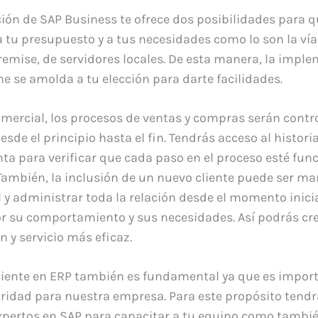
ón de SAP Business te ofrece dos posibilidades para qu
 tu presupuesto y a tus necesidades como lo son la vía
remise, de servidores locales. De esta manera, la impl
e se amolda a tu elección para darte facilidades.
omercial, los procesos de ventas y compras serán contr
de el principio hasta el fin. Tendrás acceso al histori
ta para verificar que cada paso en el proceso esté fu
También, la inclusión de un nuevo cliente puede ser m
 y administrar toda la relación desde el momento inici
or su comportamiento y sus necesidades. Así podrás c
 y servicio más eficaz.
cliente en ERP también es fundamental ya que es impor
oridad para nuestra empresa. Para este propósito tend
xpertos en SAP para capacitar a tu equipo como tambi