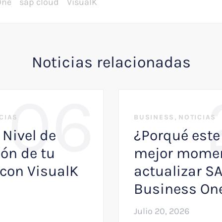
One
sap cloud
VisualK
Noticias relacionadas
06
,
CIAS
BUSINESS
NOTICIAS
 Nivel de
¿Porqué este 
ón de tu
mejor momen
con VisualK
actualizar S
Business On
Julio 20, 2026