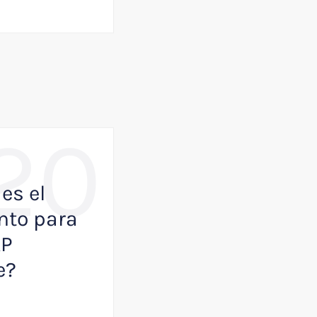
20
,
BUSINESS
NOTICIAS
es el
Como VisualK p
to para
ayudar a que tu
AP
empresa juegue
e?
primera división
Julio 13, 2026