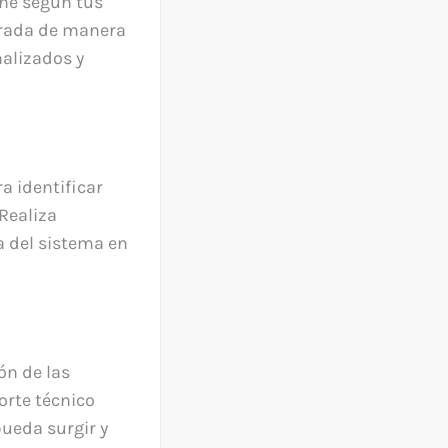
ne según tus
urada de manera
nalizados y
a identificar
Realiza
ia del sistema en
ón de las
orte técnico
ueda surgir y