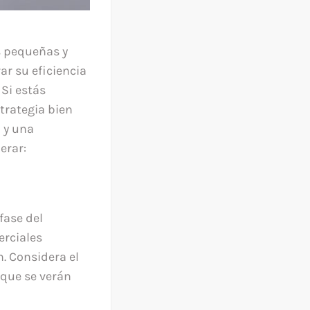
s pequeñas y
r su eficiencia
 Si estás
trategia bien
 y una
erar:
fase del
erciales
. Considera el
 que se verán