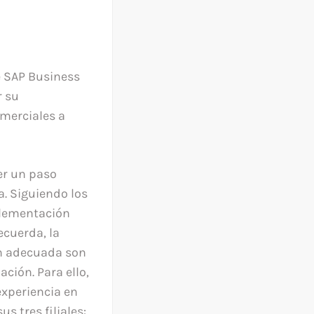
e SAP Business
r su
omerciales a
er un paso
a. Siguiendo los
plementación
ecuerda, la
ón adecuada son
ción. Para ello,
experiencia en
s tres filiales: