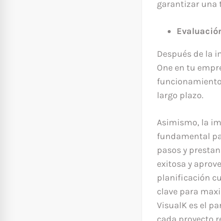
garantizar una 
Evaluació
Después de la i
One en tu empre
funcionamiento 
largo plazo.
Asimismo, la i
fundamental par
pasos y prestan
exitosa y aprov
planificación c
clave para maxi
VisualK es el p
cada proyecto re