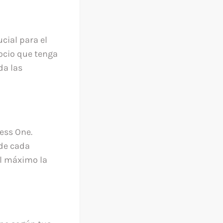
cial para el
socio que tenga
da las
ess One.
 de cada
l máximo la