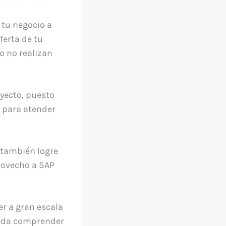
 tu negocio a
ferta de tu
o no realizan
oyecto, puesto
a para atender
r también logre
rovecho a SAP
r a gran escala
ueda comprender