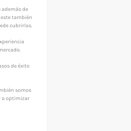
e además de
 este también
de cubrirlas.
experiencia
 mercado.
asos de éxito
también somos
r a optimizar