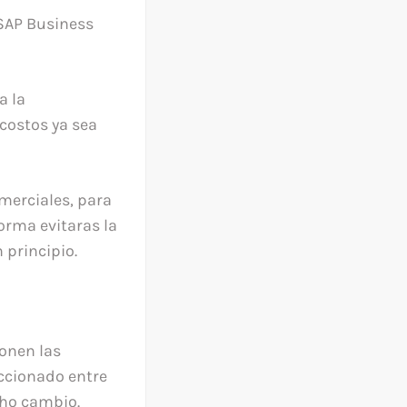
 SAP Business
a la
costos ya sea
merciales, para
orma evitaras la
 principio.
onen las
eccionado entre
cho cambio.