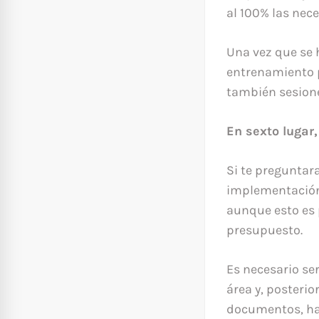
al 100% las nec
Una vez que se 
entrenamiento pa
también sesione
En sexto lugar,
Si te preguntar
implementación 
aunque esto es 
presupuesto.
Es necesario ser
área y, posteri
documentos, hay