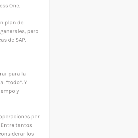
ess One.
n plan de
 generales, pero
cas de SAP.
rar para la
: “todo”. Y
tiempo y
s operaciones por
 Entre tantos
considerar los