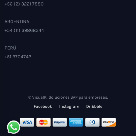
+56 (2) 3221 7880
ARGENTINA
+54 (11) 39868344
PERÚ
+51 3704743
® VisualK. Soluciones SAP para empresas.
Facebook
Instagram
Dribbble