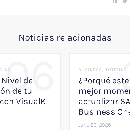
Noticias relacionadas
06
,
CIAS
BUSINESS
NOTICIAS
 Nivel de
¿Porqué este 
ón de tu
mejor momen
con VisualK
actualizar S
Business On
Julio 20, 2026