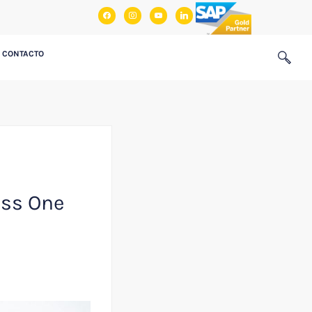
facebook
instagram
youtube
linkedin
CONTACTO
ess One