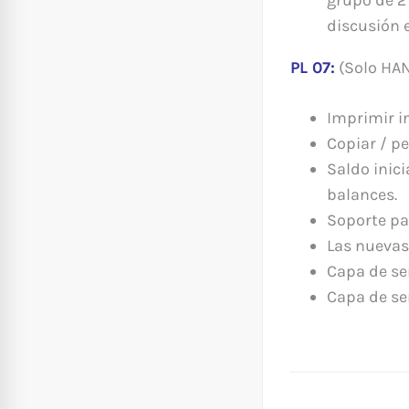
discusión 
PL 07:
(Solo HA
Imprimir i
Copiar / pe
Saldo inici
balances.
Soporte pa
Las nuevas 
Capa de se
Capa de se