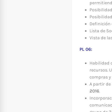
permitiend
Posibilida
Posibilida
Definición
Lista de S
Vista de la
PL 06:
Habilidad 
recursos. 
compras y 
A partir d
2016
.
Incorporac
comunicaci
grupo de 2