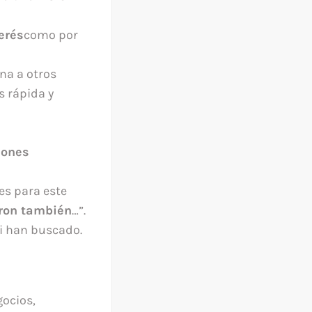
erés
como por
na a otros
s rápida y
iones
es para este
aron también
…”.
ti han buscado.
gocios,