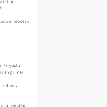
para la
de
 todo el proceso
, Proyecto).
do en primer
tuitivo y
ora una
visión