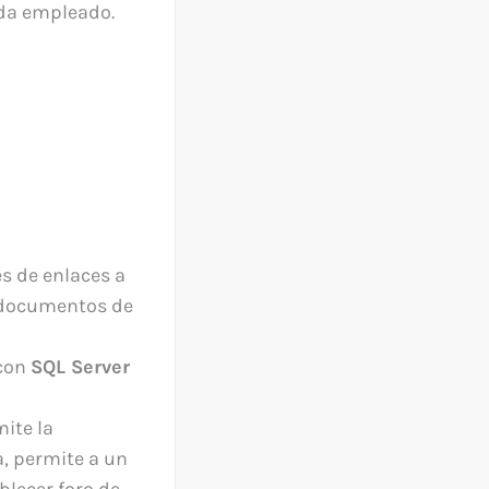
ada empleado.
s de enlaces a
n documentos de
 con
SQL Server
mite la
, permite a un
lecer foro de