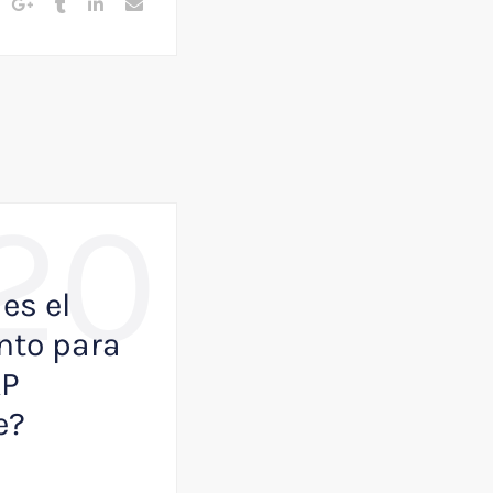
20
,
BUSINESS
NOTICIAS
es el
Como VisualK p
to para
ayudar a que tu
AP
empresa juegue
e?
primera división
Julio 13, 2026