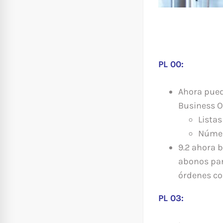
PL 00:
Ahora pued
Business O
Listas
Númer
9.2 ahora 
abonos par
órdenes co
PL 03: