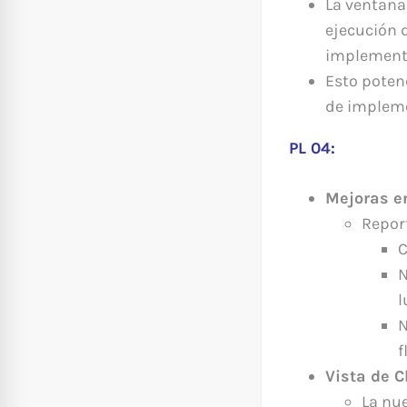
La ventana
ejecución 
implement
Esto potenc
de implem
PL 04:
Mejoras en
Report
C
N
l
N
f
Vista de C
La nu