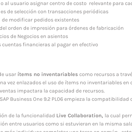
o al usuario asignar centro de costo relevante para c
des de selección con transacciones periódicas
d de modificar pedidos existentes
 del orden de impresión para órdenes de fabricación
ocios de Negocios en asientos
s cuentas financieras al pagar en efectivo
de usar
ítems no inventariables
como recursos a travé
Una vez enlazados el uso de ítems no inventariables e
ventas impactara la capacidad de recursos.
e SAP Business One 9.2 PL06 empieza la compatibilidad
ión de la funcionalidad
Live Collaboration,
la cual per
ón entre usuarios como si estuvieran en la misma sala
 o más individuos completar una tarea en común, estab