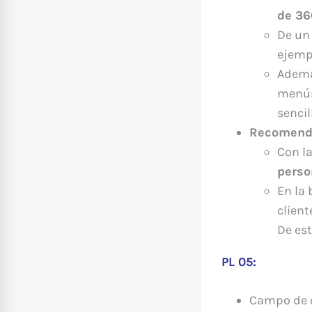
de 36
De un
ejempl
Ademá
menús
sencil
Recomenda
Con l
perso
En la
cliente
De est
PL 05:
Campo de c