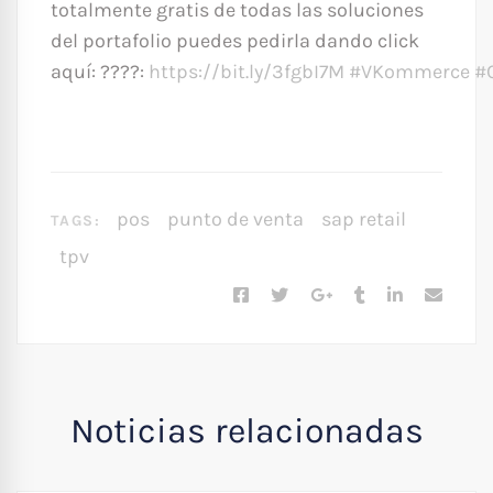
totalmente gratis de todas las soluciones
del portafolio puedes pedirla dando click
aquí: ????:
https://bit.ly/3fgbI7M
#VKommerce
#
pos
punto de venta
sap retail
TAGS:
tpv
Noticias relacionadas