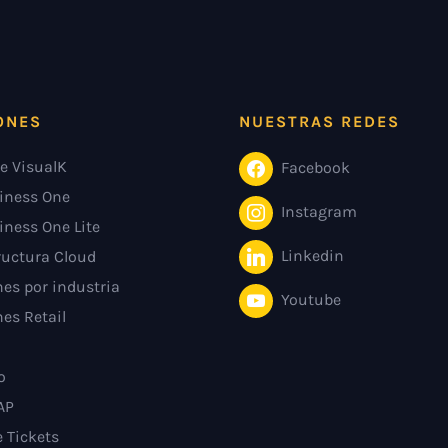
ONES
NUESTRAS REDES
e VisualK
Facebook
iness One
Instagram
iness One Lite
Linkedin
ructura Cloud
es por industria
Youtube
es Retail
o
AP
e Tickets