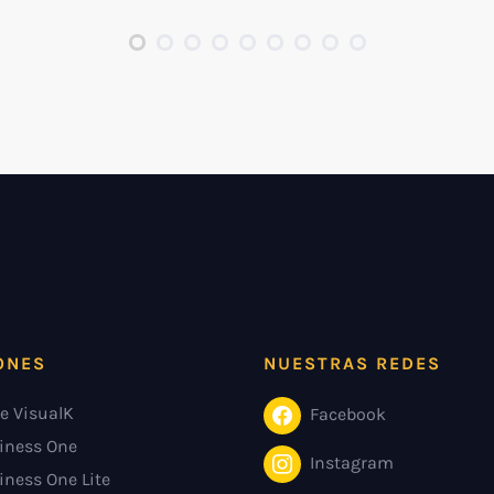
ONES
NUESTRAS REDES
e VisualK
Facebook
iness One
Instagram
iness One Lite