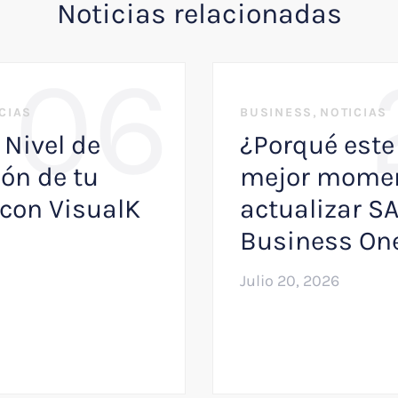
Noticias relacionadas
06
,
CIAS
BUSINESS
NOTICIAS
 Nivel de
¿Porqué este 
ón de tu
mejor momen
con VisualK
actualizar S
Business On
Julio 20, 2026