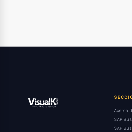
SECCI
Acerca d
SAP Bus
SAP Bus