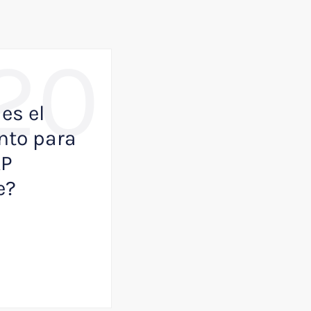
20
,
BUSINESS
NOTICIAS
es el
Como VisualK p
to para
ayudar a que tu
AP
empresa juegue
e?
primera división
Julio 13, 2026