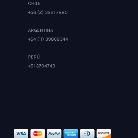
CHILE
+56 (2) 3221 7880
ARGENTINA
+54 (11) 39868344
PERÚ
+51 3704743