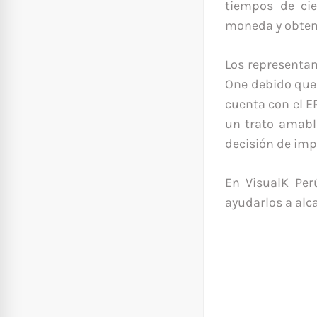
tiempos de cie
moneda y obten
Los representa
One debido que 
cuenta con el ER
un trato amable
decisión de im
En VisualK Pe
ayudarlos a alc