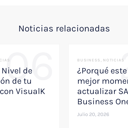
Noticias relacionadas
06
,
CIAS
BUSINESS
NOTICIAS
 Nivel de
¿Porqué este 
ón de tu
mejor momen
con VisualK
actualizar S
Business On
Julio 20, 2026