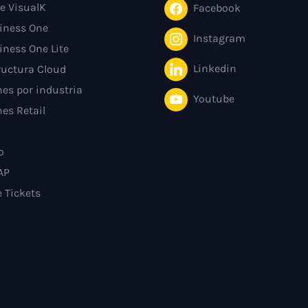
e VisualK
Facebook
iness One
Instagram
iness One Lite
Linkedin
ructura Cloud
es por industria
Youtube
es Retail
o
AP
e Tickets