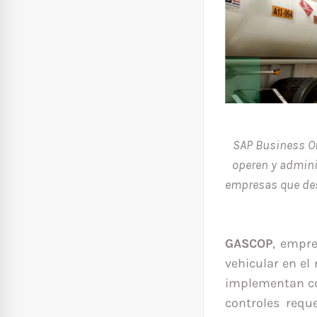
SAP Business O
operen y admini
empresas que des
GASCOP
, empre
vehicular en el
implementan con
controles requ