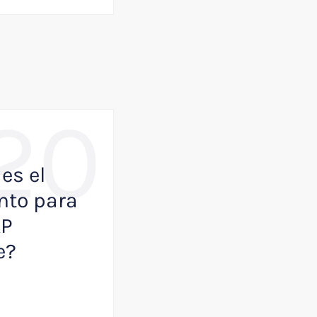
20
,
BUSINESS
NOTICIAS
es el
Como VisualK p
to para
ayudar a que tu
AP
empresa juegue
e?
primera división
Julio 13, 2026