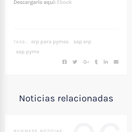
Descargarlo aquí:
Ebook
erp para pymes
sap erp
TAGS:
sap pyme
Noticias relacionadas
,
BUSINESS
NOTICIAS