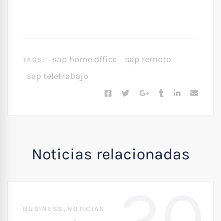
sap home office
sap remoto
TAGS:
sap teletrabajo
Noticias relacionadas
20
,
BUSINESS
NOTICIAS