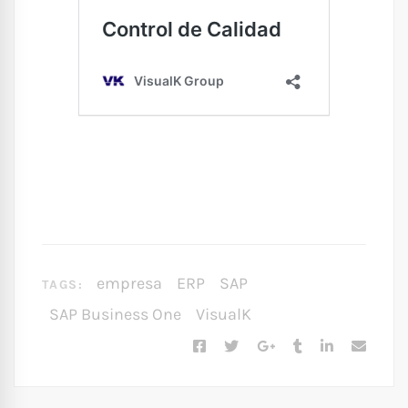
empresa
ERP
SAP
TAGS:
SAP Business One
VisualK