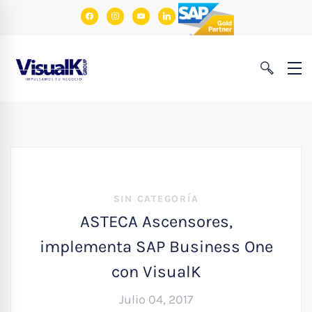
facebook
instagram
youtube
linkedin
SIN CATEGORÍA
ASTECA Ascensores,
implementa SAP Business One
con VisualK
Julio 04, 2017