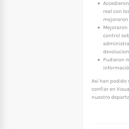
Accedieron
real con l
mejoraron s
Mejoraron 
control so
administra
devolucion
Pudieron m
informaci
Así han podido 
confiar en Visu
nuestro depart