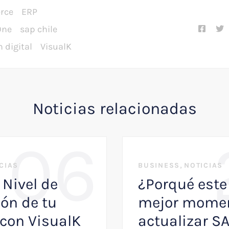
rce
ERP
One
sap chile
 digital
VisualK
Noticias relacionadas
06
,
CIAS
BUSINESS
NOTICIAS
 Nivel de
¿Porqué este 
ón de tu
mejor momen
con VisualK
actualizar S