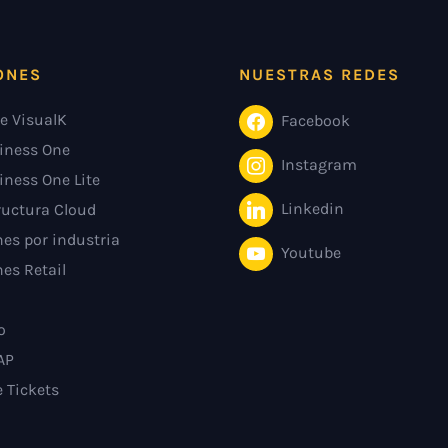
ONES
NUESTRAS REDES
e VisualK
Facebook
iness One
Instagram
iness One Lite
Linkedin
ructura Cloud
es por industria
Youtube
es Retail
o
AP
e Tickets