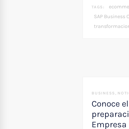
ecomme
TAGS:
SAP Business 
transformacion
,
BUSINESS
NOTI
Conoce el
preparaci
Empresa 