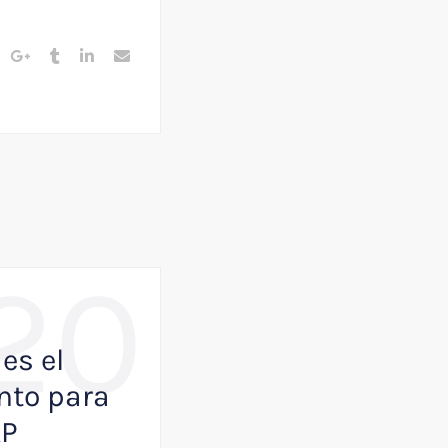
20
,
BUSINESS
NOTICIAS
es el
Como VisualK p
to para
ayudar a que tu
AP
empresa juegue