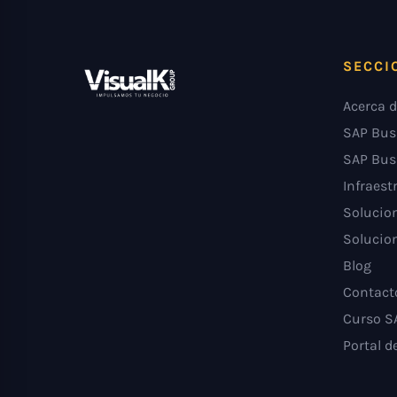
SECCI
Acerca d
SAP Bus
SAP Bus
Infraest
Solucion
Solucion
Blog
Contact
Curso S
Portal d