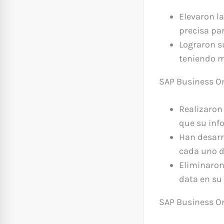
Elevaron l
precisa pa
Lograron s
teniendo má
SAP Business On
Realizaron 
que su inf
Han desarr
cada uno de
Eliminaron
data en su
SAP Business O